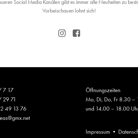
nseren Social Media Kanälen gibt es immer alle Neuheiten zu best
Vorbeischauen lohnt sich!


/ 7 17
Öffnungszeiten
/ 29 71
Mo, Di, Do, Fr 8.30 –
42 49 13 76
und 14.00 – 18.00 Uhr
reas@gmx.net
Impressum
•
Datensc