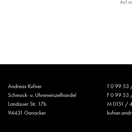
Auf u
Andreas Kufner
T
0 99 53 
Schmuck- u. Uhreneinzelhandel
F 0 99 53 
Landauer Str. 17b
M
0151 / 
94431 Ganacker
kufner.and